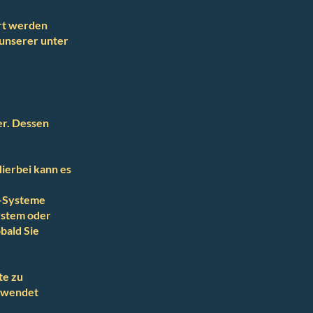
ert werden
unserer unter
er. Dessen
Hierbei kann es
T-Systeme
system oder
bald Sie
te zu
erwendet