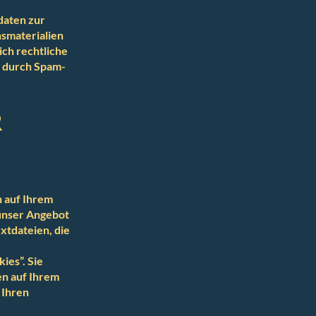
daten zur
smaterialien
ich rechtliche
a durch Spam-
R
n auf Ihrem
 unser Angebot
xtdateien, die
ies”. Sie
en auf Ihrem
 Ihren