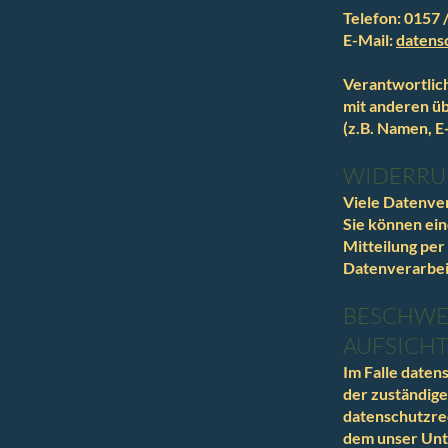
Telefon: 0157 
E-Mail:
datens
Verantwortliche
mit anderen ü
(z.B. Namen, E
WIDERRUF
Viele Datenver
Sie können ein
Mitteilung per
Datenverarbei
BESCHWE
AUFSICH
Im Falle daten
der zuständige
datenschutzrec
dem unser Unte