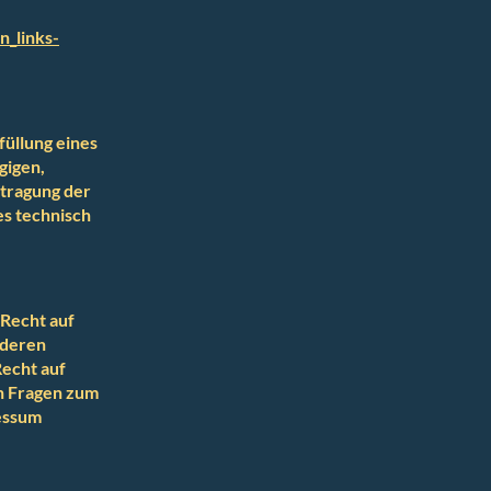
n_links-
füllung eines
gigen,
rtragung der
es technisch
 Recht auf
 deren
echt auf
en Fragen zum
essum