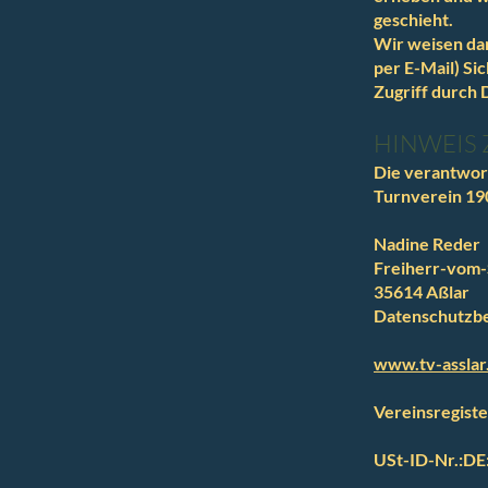
geschieht.
Wir weisen dar
per E-Mail) Si
Zugriff durch D
HINWEIS 
Die verantwort
Turnverein 190
Nadine Reder
Freiherr-vom-
35614 Aßlar
Datenschutzbe
www.tv-asslar
Vereinsregiste
USt-ID-Nr.:DE: