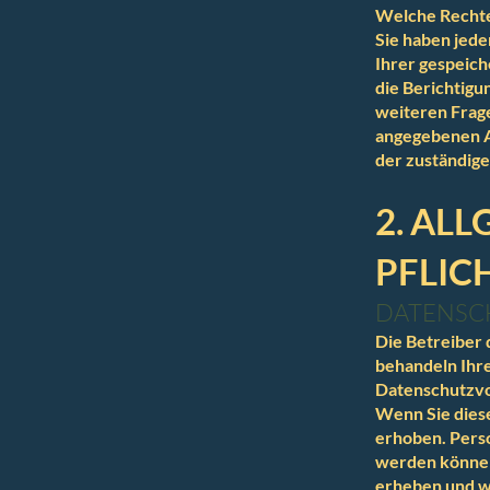
Welche Rechte
Sie haben jede
Ihrer gespeic
die Berichtigu
weiteren Frag
angegebenen A
der zuständige
2. AL
PFLIC
DATENSC
Die Betreiber 
behandeln Ihr
Datenschutzvo
Wenn Sie dies
erhoben. Perso
werden können
erheben und wo