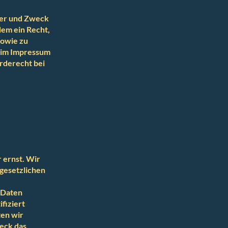
ger und Zweck
em ein Recht,
sowie zu
r im Impressum
rderecht bei
 ernst. Wir
gesetzlichen
 Daten
fiziert
ten wir
weck das