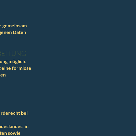
der gemeinsam
ogenen Daten
BEITUNG
ung möglich.
t eine formlose
ten
erderecht bei
deslandes, in
gten sowie