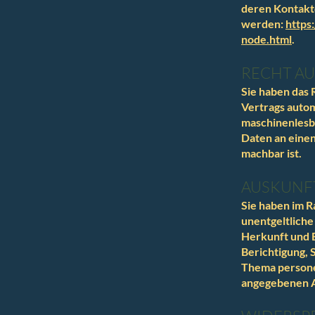
deren Kontakt
werden:
https
node.html
.
RECHT A
Sie haben das R
Vertrags autom
maschinenlesba
Daten an einen
machbar ist.
AUSKUNFT
Sie haben im R
unentgeltlich
Herkunft und 
Berichtigung, 
Thema persone
angegebenen A