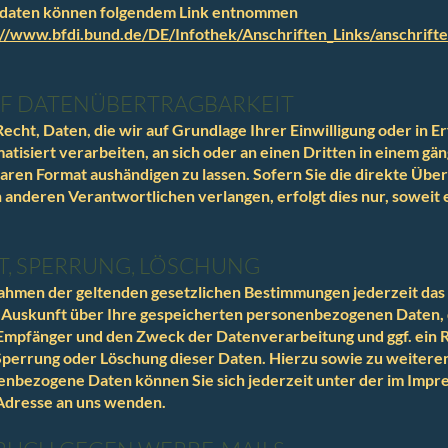
daten können folgendem Link entnommen
://www.bfdi.bund.de/DE/Infothek/Anschriften_Links/anschrifte
UF DATENÜBERTRAGBARKEIT
echt, Daten, die wir auf Grundlage Ihrer Einwilligung oder in Er
atisiert verarbeiten, an sich oder an einen Dritten in einem gän
ren Format aushändigen zu lassen. Sofern Sie die direkte Übe
 anderen Verantwortlichen verlangen, erfolgt dies nur, soweit 
, SPERRUNG, LÖSCHUNG
ahmen der geltenden gesetzlichen Bestimmungen jederzeit das
e Auskunft über Ihre gespeicherten personenbezogenen Daten,
Empfänger und den Zweck der Datenverarbeitung und ggf. ein R
Sperrung oder Löschung dieser Daten. Hierzu sowie zu weiter
nbezogene Daten können Sie sich jederzeit unter der im Impr
dresse an uns wenden.