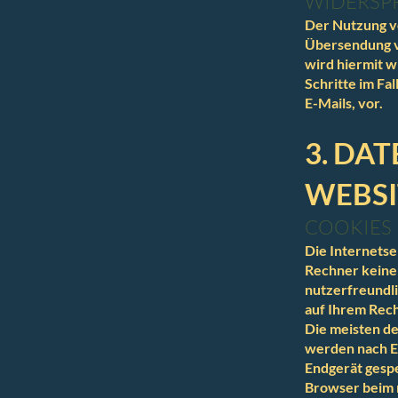
WIDERSP
Der Nutzung v
Übersendung v
wird hiermit w
Schritte im F
E-Mails, vor.
3. DA
WEBSI
COOKIES
Die Internetse
Rechner keinen
nutzerfreundli
auf Ihrem Rech
Die meisten de
werden nach En
Endgerät gespe
Browser beim 