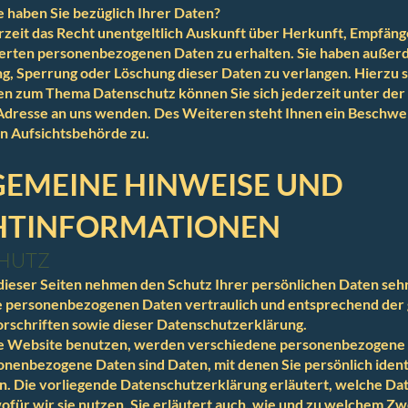
 haben Sie bezüglich Ihrer Daten?
rzeit das Recht unentgeltlich Auskunft über Herkunft, Empfän
herten personenbezogenen Daten zu erhalten. Sie haben außerd
ng, Sperrung oder Löschung dieser Daten zu verlangen. Hierzu 
en zum Thema Datenschutz können Sie sich jederzeit unter de
dresse an uns wenden. Des Weiteren steht Ihnen ein Beschwe
n Aufsichtsbehörde zu.
LGEMEINE HINWEISE UND
HTINFORMATIONEN
HUTZ
dieser Seiten nehmen den Schutz Ihrer persönlichen Daten sehr
e personenbezogenen Daten vertraulich und entsprechend der 
rschriften sowie dieser Datenschutzerklärung.
e Website benutzen, werden verschiedene personenbezogene
nenbezogene Daten sind Daten, mit denen Sie persönlich identi
. Die vorliegende Datenschutzerklärung erläutert, welche Da
für wir sie nutzen. Sie erläutert auch, wie und zu welchem Z