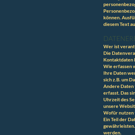
personenbezog
Personenbezoge
können. Ausfü
diesem Text a
DATENERF
Wer ist verant
Die Datenvera
Kontaktdaten 
Wie erfassen w
Ihre Daten wer
sich z.B. um D
Andere Daten 
erfasst. Das s
Uhrzeit des Se
unsere Websit
Wofür nutzen 
Ein Teil der D
gewährleisten
werden.