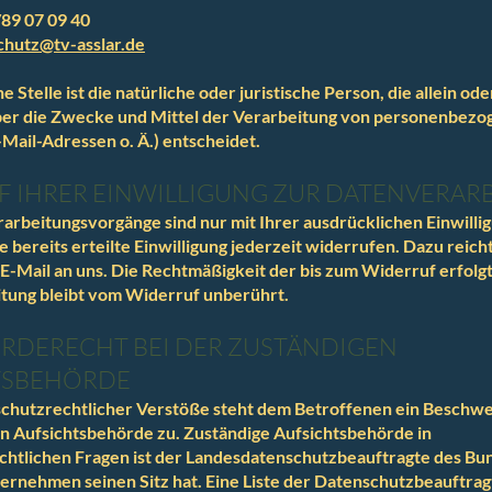
/89 07 09 40
chutz@tv-asslar.de
 Stelle ist die natürliche oder juristische Person, die allein o
ber die Zwecke und Mittel der Verarbeitung von personenbez
-Mail-Adressen o. Ä.) entscheidet.
 IHRER EINWILLIGUNG ZUR DATENVERAR
arbeitungsvorgänge sind nur mit Ihrer ausdrücklichen Einwillig
e bereits erteilte Einwilligung jederzeit widerrufen. Dazu reich
 E-Mail an uns. Die Rechtmäßigkeit der bis zum Widerruf erfolg
tung bleibt vom Widerruf unberührt.
RDERECHT BEI DER ZUSTÄNDIGEN
TSBEHÖRDE
schutzrechtlicher Verstöße steht dem Betroffenen ein Beschw
n Aufsichtsbehörde zu. Zuständige Aufsichtsbehörde in
htlichen Fragen ist der Landesdatenschutzbeauftragte des Bun
rnehmen seinen Sitz hat. Eine Liste der Datenschutzbeauftra